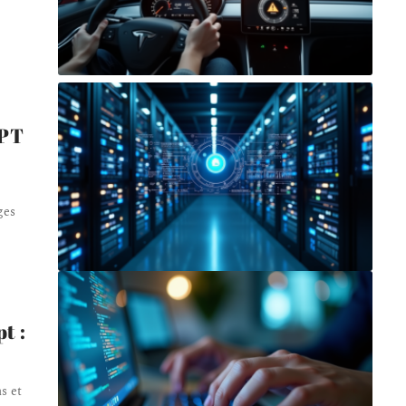
GPT
ges
t :
s et