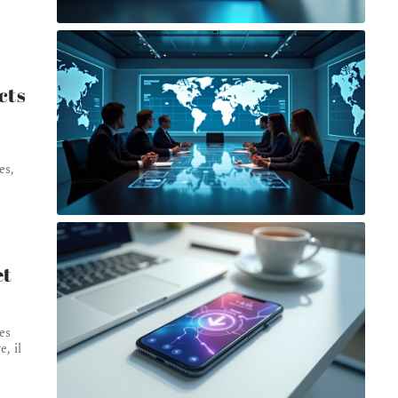
cts
es,
et
es
, il