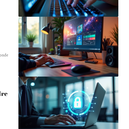
monde
dre