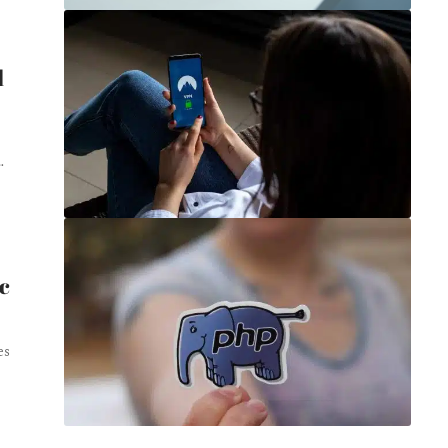
l
…
c
es