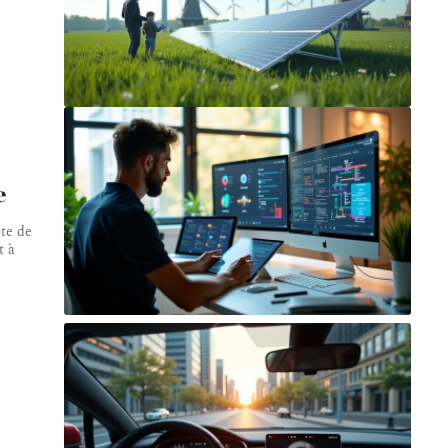
e
pte de
t à