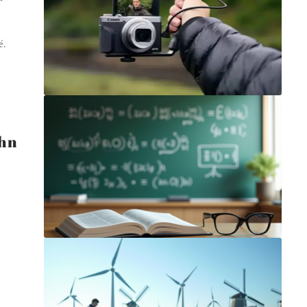
é.
ohn
…