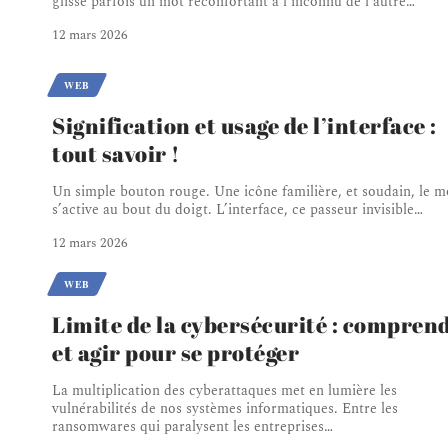
glisse parfois un mot réconfortant à l’inconnu de l’autre
…
12 mars 2026
WEB
Signification et usage de l’interface :
tout savoir !
Un simple bouton rouge. Une icône familière, et soudain, le 
s’active au bout du doigt. L’interface, ce passeur invisible
…
12 mars 2026
WEB
Limite de la cybersécurité : compren
et agir pour se protéger
La multiplication des cyberattaques met en lumière les
vulnérabilités de nos systèmes informatiques. Entre les
ransomwares qui paralysent les entreprises
…