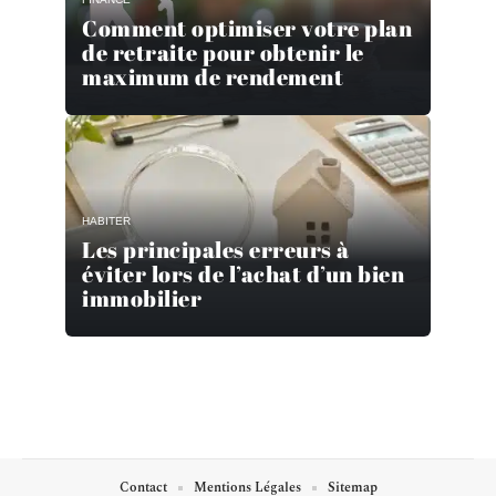
Comment optimiser votre plan
de retraite pour obtenir le
maximum de rendement
HABITER
Les principales erreurs à
éviter lors de l’achat d’un bien
immobilier
Contact
Mentions Légales
Sitemap