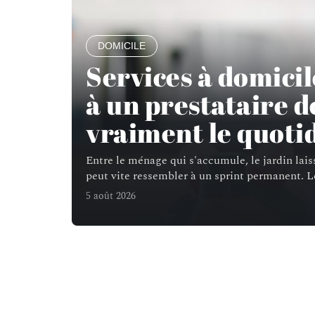
DOMICILE
Services à domicil
à un prestataire 
vraiment le quoti
Entre le ménage qui s'accumule, le jardin laissé
peut vite ressembler à un sprint permanent. L
5 août 2026