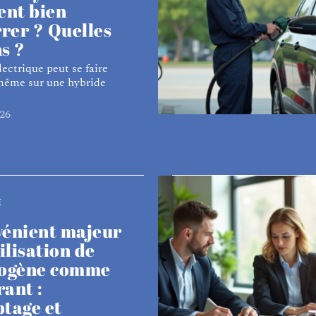
nt bien
rer ? Quelles
s ?
ectrique peut se faire
même sur une hybride
26
E
vénient majeur
tilisation de
rogène comme
ant :
tage et