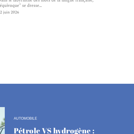
ans le labyrinthe des mots de la langue française,
équivoque" se dresse
…
2 juin 2026
AUTOMOBILE
Pétrole VS hydrogène :