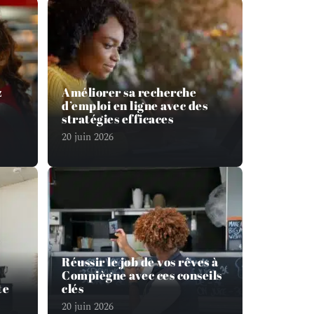
z
Améliorer sa recherche
d’emploi en ligne avec des
stratégies efficaces
20 juin 2026
Réussir le job de vos rêves à
Compiègne avec ces conseils
te
clés
20 juin 2026