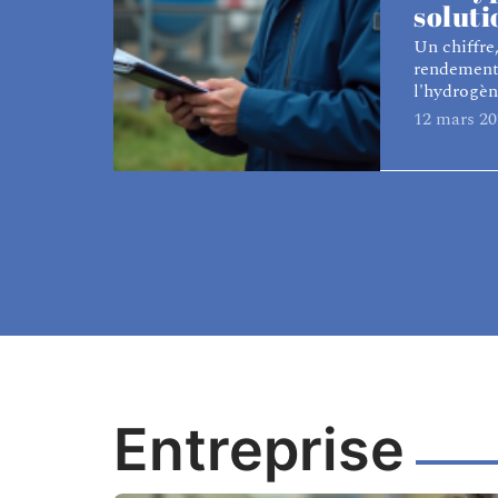
soluti
Un chiffre,
rendement
l'hydrogèn
12 mars 20
Entreprise