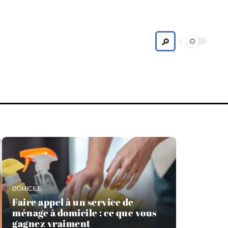
Habiter
Look
Parentalité
Web
DOMICILE
Faire appel à un service de
ménage à domicile : ce que vous
gagnez vraiment