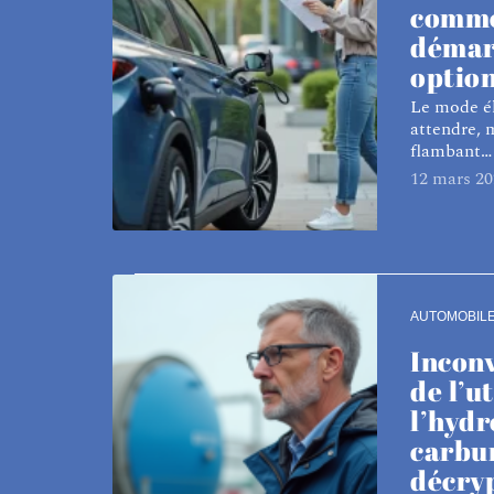
comme
démar
option
Le mode él
attendre, 
flambant
…
12 mars 20
AUTOMOBIL
Incon
de l’u
l’hyd
carbur
décryp