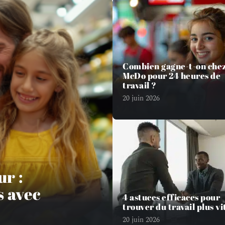
Combien gagne-t-on che
McDo pour 24 heures de
travail ?
20 juin 2026
r :
s avec
4 astuces efficaces pour
trouver du travail plus vi
20 juin 2026