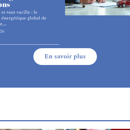
ons
 et tout vacille : le
 énergétique global de
e,
…
26
En savoir plus