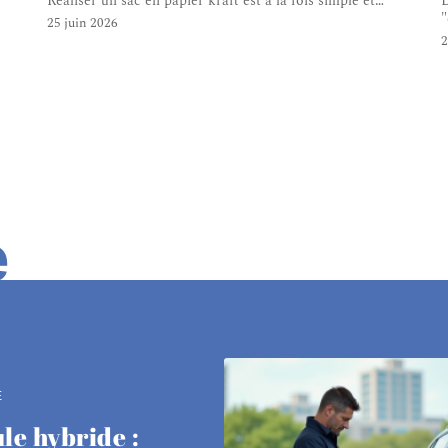
Réaliser un sac en papier kraft est à la fois simple et
…
D
"
25 juin 2026
2
e
E
le hybride :