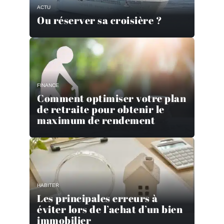
ACTU
Ou réserver sa croisière ?
FINANCE
Comment optimiser votre plan
de retraite pour obtenir le
maximum de rendement
HABITER
Les principales erreurs à
éviter lors de l’achat d’un bien
immobilier