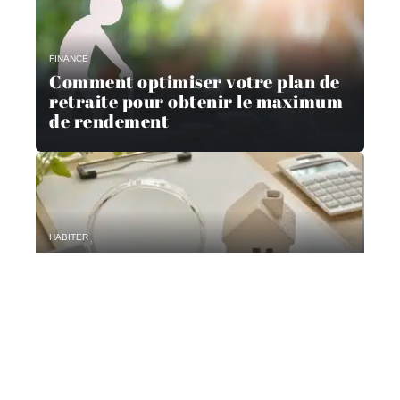
FINANCE
Comment optimiser votre plan de
retraite pour obtenir le maximum
de rendement
HABITER
Les principales erreurs à éviter
lors de l’achat d’un bien
immobilier