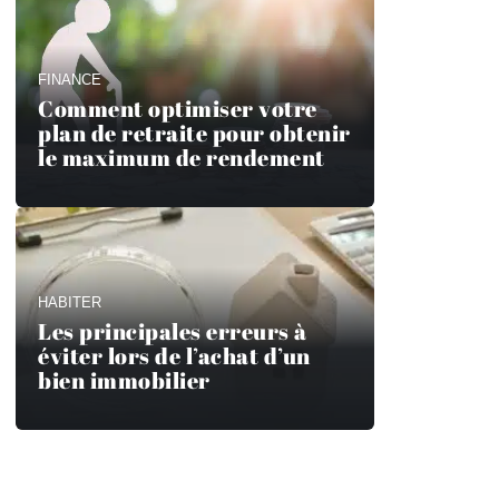
FINANCE
Comment optimiser votre
plan de retraite pour obtenir
le maximum de rendement
HABITER
Les principales erreurs à
éviter lors de l’achat d’un
bien immobilier