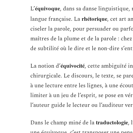
équivoque
L’
, dans sa danse linguistique, 
rhétorique
langue française. La
, cet art 
ciseler la parole, pour persuader ou parf
maîtres de la plume et de la parole : che
de subtilité où le dire et le non-dire s’en
équivocité
La notion d’
, cette ambiguïté i
chirurgicale. Le discours, le texte, se p
à une lecture entre les lignes, à une écout
limiter à un jeu de l’esprit, se pose en v
l’auteur guide le lecteur ou l’auditeur v
traductologie
Dans le champ miné de la
, 
une équivoque, c’est transposer une pensé