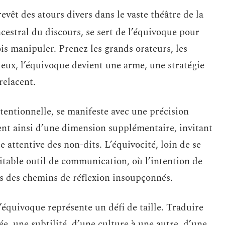
revêt des atours divers dans le vaste théâtre de la
ancestral du discours, se sert de l’équivoque pour
ois manipuler. Prenez les grands orateurs, les
z eux, l’équivoque devient une arme, une stratégie
trelacent.
ntentionnelle, se manifeste avec une précision
arent ainsi d’une dimension supplémentaire, invitant
e attentive des non-dits. L’équivocité, loin de se
éritable outil de communication, où l’intention de
ers des chemins de réflexion insoupçonnés.
l’équivoque représente un défi de taille. Traduire
e, une subtilité, d’une culture à une autre, d’une