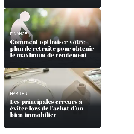
FINANCE
Comment optimiser votre
plan de retraite pour obtenir
le maximum de rendement
HABITER
Les principales erreurs à
éviter lors de l’achat d’un
bien immobilier