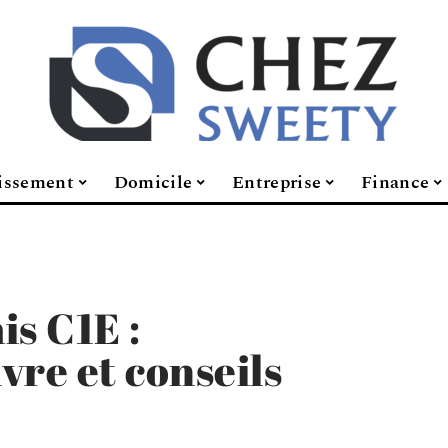
issement
Domicile
Entreprise
Finance
is C1E :
vre et conseils