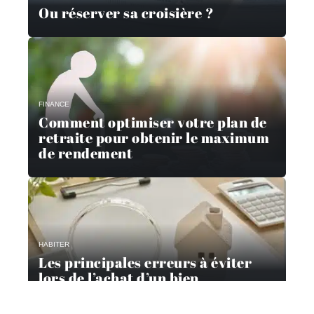
Ou réserver sa croisière ?
FINANCE
Comment optimiser votre plan de
retraite pour obtenir le maximum
de rendement
HABITER
Les principales erreurs à éviter
lors de l’achat d’un bien
immobilier