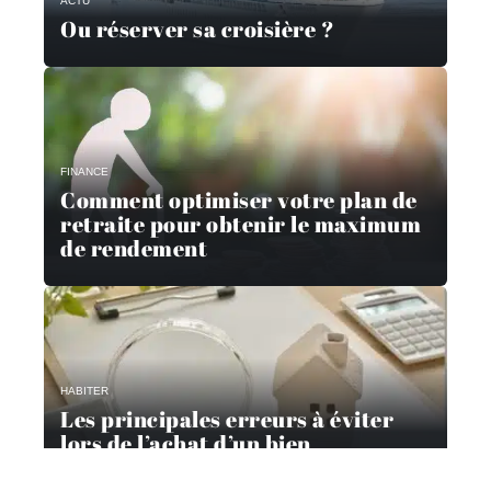
ACTU
Ou réserver sa croisière ?
FINANCE
Comment optimiser votre plan de
retraite pour obtenir le maximum
de rendement
HABITER
Les principales erreurs à éviter
lors de l’achat d’un bien
immobilier