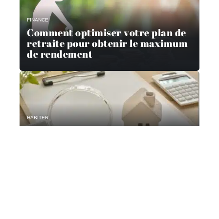
FINANCE
Comment optimiser votre plan de
retraite pour obtenir le maximum
de rendement
HABITER
Les principales erreurs à éviter
lors de l’achat d’un bien
immobilier