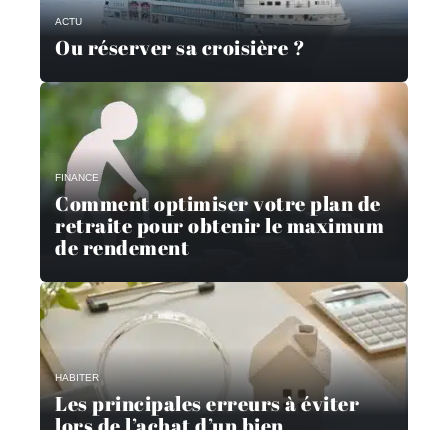
ACTU
Ou réserver sa croisière ?
FINANCE
Comment optimiser votre plan de
retraite pour obtenir le maximum
de rendement
HABITER
Les principales erreurs à éviter
lors de l’achat d’un bien
immobilier