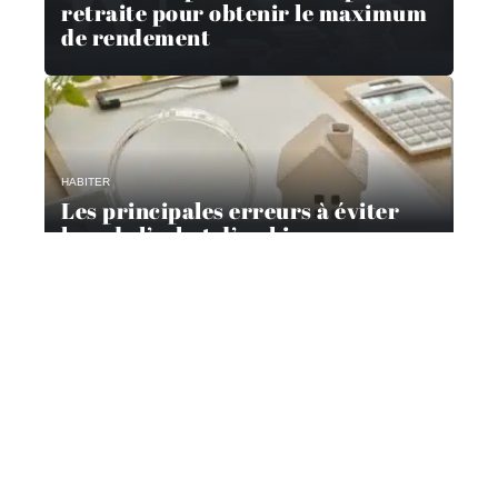
retraite pour obtenir le maximum
de rendement
HABITER
Les principales erreurs à éviter
lors de l’achat d’un bien
immobilier
Contact
Mentions Légales
Sitemap