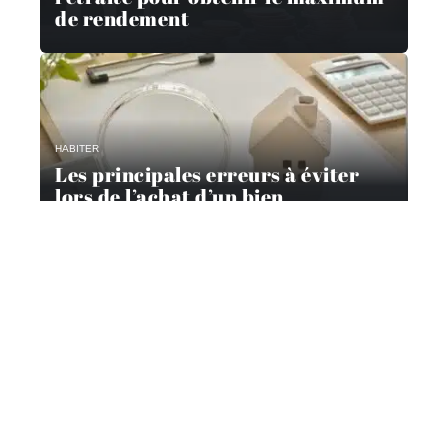
de rendement
HABITER
Les principales erreurs à éviter
lors de l’achat d’un bien
immobilier
Contact
Mentions Légales
Sitemap