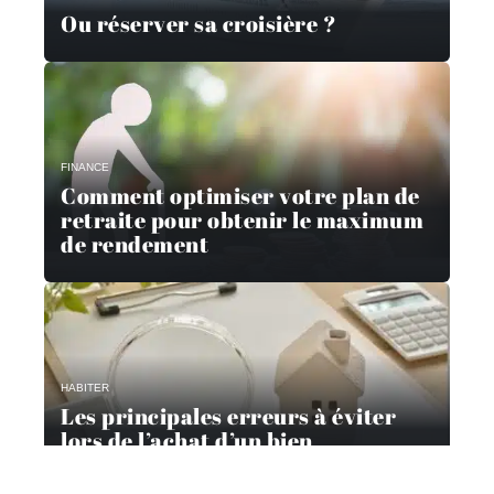
Ou réserver sa croisière ?
FINANCE
Comment optimiser votre plan de
retraite pour obtenir le maximum
de rendement
HABITER
Les principales erreurs à éviter
lors de l’achat d’un bien
immobilier