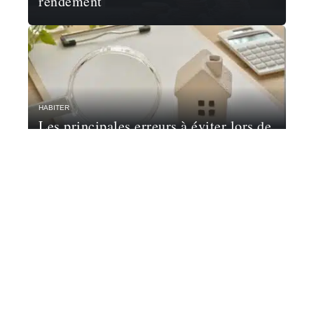
rendement
HABITER
Les principales erreurs à éviter lors de
l’achat d’un bien immobilier
Contact
Mentions Légales
Sitemap
© 2025 | chez-sweety.net